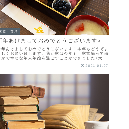
家族・育児
新年あけましておめでとうございます♪
新年あけましておめでとうございます！本年もどうぞよ
ろしくお願い致します。我が家は今年も、家族揃って穏
やかで幸せな年末年始を過ごすことができました♪大晦
日は例年通り、夕飯に年越し蕎麦（↑）を食べて、そ
2021.01.07
...