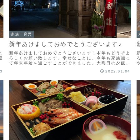
家族・育児
新年あけましておめでとうございます♪
よ
新年あけましておめでとうございます！本年もどうぞよ
穏
ろしくお願い致します。幸せなことに、今年も家族揃っ
年
て年末年始を過ごすことができました。大晦日の夕飯
は、例年通り（↑）妻の作ってくれた年越し蕎麦です。
03
2022.01.04
年...
の