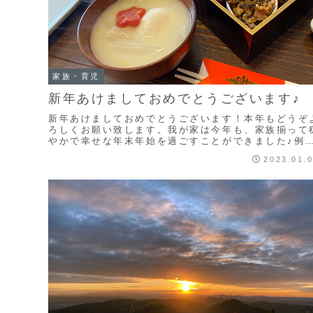
家族・育児
新年あけましておめでとうございます♪
新年あけましておめでとうございます！本年もどうぞ
ろしくお願い致します。我が家は今年も、家族揃って
やかで幸せな年末年始を過ごすことができました♪例
通り、大晦日の夕飯に（↑）年越し蕎麦を食べまし
2023.01.
た。...