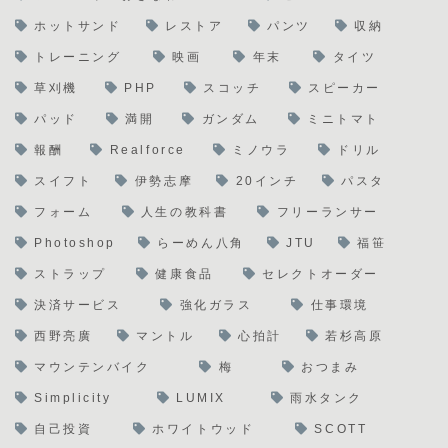
ホットサンド
レストア
パンツ
収納
トレーニング
映画
年末
タイツ
草刈機
PHP
スコッチ
スピーカー
パッド
満開
ガンダム
ミニトマト
報酬
Realforce
ミノウラ
ドリル
スイフト
伊勢志摩
20インチ
パスタ
フォーム
人生の教科書
フリーランサー
Photoshop
らーめん八角
JTU
福笹
ストラップ
健康食品
セレクトオーダー
決済サービス
強化ガラス
仕事環境
西野亮廣
マントル
心拍計
若杉高原
マウンテンバイク
梅
おつまみ
Simplicity
LUMIX
雨水タンク
自己投資
ホワイトウッド
SCOTT