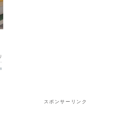
6
。
り
っ
28
スポンサーリンク