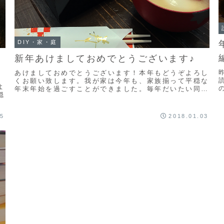
DIY・家・庭
新年あけましておめでとうございます♪
あけましておめでとうございます！本年もどうぞよろし
くお願い致します。我が家は今年も、家族揃って平穏な
よ
年末年始を過ごすことができました。毎年だいたい同じ
穏
感じですが、少しずつ大掃除をして、大晦日には年越
援
読
し...
05
2018.01.03