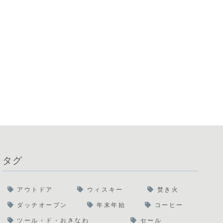
タグ
アウトドア
ウィスキー
焚き火
ダッチオーブン
年末年始
コーヒー
ツール・ド・おきなわ
セール