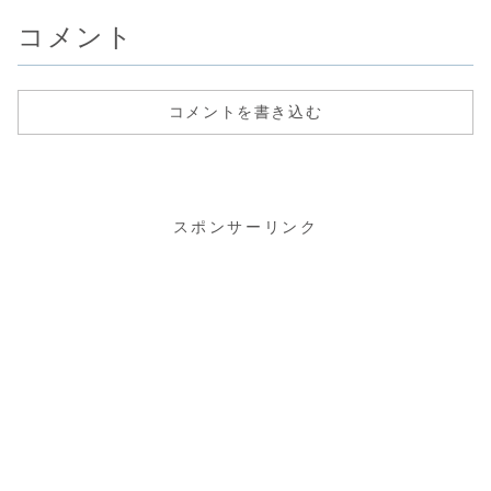
ました♪
物の「肉...
買い替えようか
受験申込をしたの
レ...
な...
が...
コメント
コメントを書き込む
スポンサーリンク