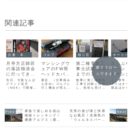
関連記事
読書・本の紹介
ゴルフ
独り言
オートバ
月亭方正師匠
マンシングウ
第二種電気工
久しぶり
横スクロー
の落語独演会
ェアのFW用
事士試験 合格
イバン！
に行ってきま
ヘッドカバー
までのスケジ
用サング
ルできます
した♪
を購入しまし
ュールと費用
を買い替
先日、大阪なんば
最近、（仕事絡み
無事に第二種電気
ここ数年、
グランド花月
た♪
も含め）ゴルフに
について
工事士試験に合格
した♪
ラスはオー
（NGK）で開催さ
行く機会が増えて
し、免状も受け取
製品ばかり
れた「月亭方正 独
いるので、自然と
ることができまし
してきまし
演会」に行ってき
ゴルフ用品に対す
た。この記事で
かなり久し
ました。ゲストに
る物欲が増してい
は、試験の申込か
レイバンの
立川志らく師匠を
ます。１年ほど前
ら免状受け取りま
ラスを購入
迎えての落語の独
にドライバーとユ
での大まかなスケ
ました。今
演会です。開演は
家族で楽しめる低山
ーティリティを買
充実の遊び場と快適
ジュールと、資格
だのは「Ra
19時だったのです
い替え、今年の初
取得にかかった費
0RB4187F
稜線トレッキング！
なお風呂！淡路島の
が、かなり早めに
めにはキャディバ
用について紹介し
622/8G（
播磨アルプス（鹿嶋
「ウェルネスパーク
着いたので、NGK
ッグを買い替えて
ようと思います。
というモデ
神社ー鷹ノ巣山ー高
五色」は子連れキャ
の1Fにある「千と
まして、次はフェ
スケジュールにつ
フレームカ
御位山）を歩いてき
ンプにピッタリ♪
せ べっかん」で名
アウェイウッドを
いてオンラインで
ラバーブラ