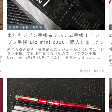
文房具・手帳・万年筆
来年もジブン手帳＆システム手帳！「ジ
に
ブン手帳 Biz mini 2020」購入しました♪
来年も引き続き、長期的なスケジュールについては「ジ
ブン手帳」で管理するつもりなので、「ジブン手帳
ル
Biz mini 2020（B6 スリム）」を購入しました。
に
2019年も「ジブン手帳 Biz mini...
準
22
2019.09.18