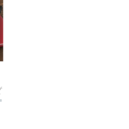
を
が
」
28