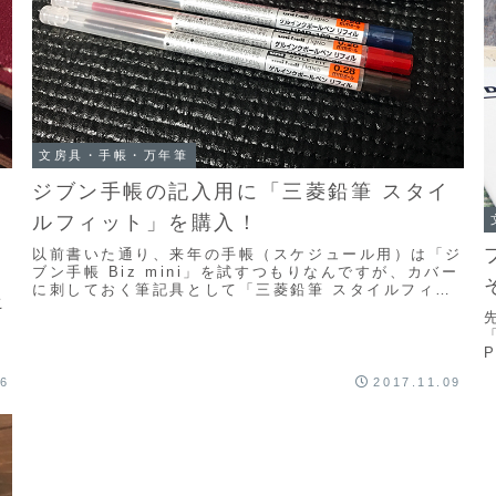
文房具・手帳・万年筆
ジブン手帳の記入用に「三菱鉛筆 スタイ
ルフィット」を購入！
以前書いた通り、来年の手帳（スケジュール用）は「ジ
ブン手帳 Biz mini」を試すつもりなんですが、カバー
に刺しておく筆記具として「三菱鉛筆 スタイルフィッ
こ
ト」を購入してみました。「ホルダー」と「リ...
26
2017.11.09