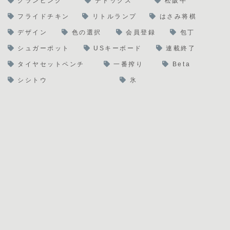
グランピング
デトックス
松阪牛
フライドチキン
リトルランプ
はさみ将棋
デザイン
色の選択
会員登録
包丁
シュガーポット
USキーボード
連載終了
タイヤセットペンチ
一番搾り
Beta
シシトウ
氷