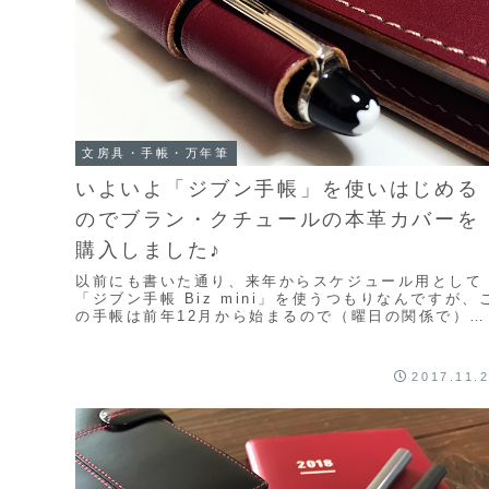
文房具・手帳・万年筆
いよいよ「ジブン手帳」を使いはじめる
のでブラン・クチュールの本革カバーを
購入しました♪
以前にも書いた通り、来年からスケジュール用として
「ジブン手帳 Biz mini」を使うつもりなんですが、
の手帳は前年12月から始まるので（曜日の関係で）メ
インのウィークリー部分は明日（11/27）か...
2017.11.