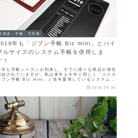
文房具・手帳・万年筆
2019年も「ジブン手帳 Biz mini」とバイ
ブルサイズのシステム手帳を併用しま
す！
今年も手帳シーズンが到来し、すでに様々な商品が発売
開始されていますが、私は来年も今年と同じく「コクヨ
ジブン手帳 Biz mini」と長年愛用しているシステム手
帳（バイブルサイズ）を併用するスタイルで...
2018.09.30