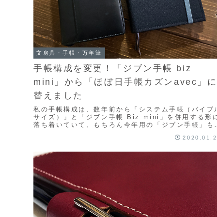
文房具・手帳・万年筆
手帳構成を変更！「ジブン手帳 biz
mini」から「ほぼ日手帳カズンavec」
替えました
私の手帳構成は、数年前から「システム手帳（バイブ
サイズ）」と「ジブン手帳 Biz mini」を併用する形
落ち着いていて、もちろん今年用の「ジブン手帳」も
備していました。来年もジブン手帳＆システム...
2020.01.