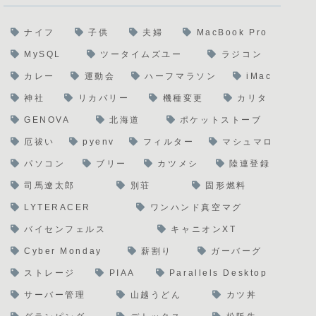
ナイフ
子供
夫婦
MacBook Pro
MySQL
ツータイムズユー
ラジコン
カレー
運動会
ハーフマラソン
iMac
神社
リカバリー
機種変更
カリタ
GENOVA
北海道
ポケットストーブ
厄祓い
pyenv
フィルター
マシュマロ
パソコン
ブリー
カツメシ
陸連登録
司馬遼太郎
別荘
固形燃料
LYTERACER
ワンハンド真空マグ
バイセンフェルス
キャニオンXT
Cyber Monday
薪割り
ガーバーグ
ストレージ
PIAA
Parallels Desktop
サーバー管理
山越うどん
カツ丼