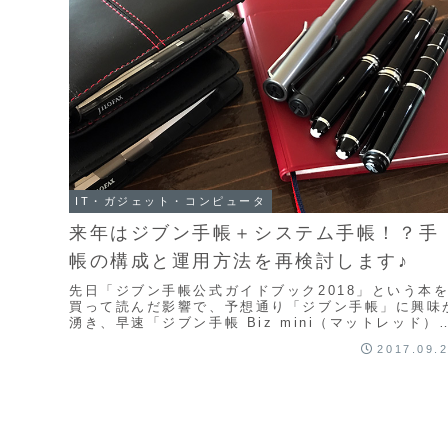
IT・ガジェット・コンピュータ
来年はジブン手帳＋システム手帳！？手
帳の構成と運用方法を再検討します♪
先日「ジブン手帳公式ガイドブック2018」という本
買って読んだ影響で、予想通り「ジブン手帳」に興味
湧き、早速「ジブン手帳 Biz mini（マットレッド）
を購入してみました。私は中学生くらいの頃...
2017.09.