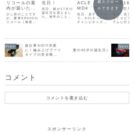
横スクロー
リコールの案
生日！
ACLE
J1第16
内が届いたの
MD4「ヴィッ
ィッセル
ルできます
先日、娘が17才の
で近所のお店
誕生日を迎えまし
セル神戸 vs
vs 東京
少し前のことです
先日、息子と２人
先日、息子
た。毎年のことで
で作業をお願
が、愛車SR400の
光州FC」を観
で、ACLE（AFC
ディ」を
でノエビア
すが、妻の誕生日
リコール（無償修
チャンピオンズリ
アムに行き、
いしました
てきました！
きました
のあと、すぐに娘
理）の案内が届い
ーグエリート）リ
16節「ヴィ
の誕生日がやって
ていました。なん
ーグステージ
神戸 vs 東
きます（＾＾；今
でも、『フレーム
MD4の光州FC戦
ルディ」を
年の娘の夕飯リク
に貼ってある騒音
を観てきました。
ました。前
エストは、サーモ
ラベルの数値に誤
この試合は平日夜
島アントラ
ンアボカド丼でし
りがあるので、ラ
庭仕事やDIY作業
の開催でしたが、
負けていて
た♪そして、食後に
ベルを貼り替える
息子の部活が無い
に、その次
に！編み上げブーツ
妻の40才の誕生日♪
は妻の手づくりケ
必要がある』との
日だったので、学
ァンカップ
タイプの安全靴
ーキを食べまし
ことで、性能や安
校から帰宅した息
もPK戦の末
「CO-COS HZ-
た。相変わらず美
全性に影響がある
子をスグに車に乗
たので、こ
703」購入♪
味しい♪という...
修理でもないです
せて、ホームスタ
は絶対に勝
し、しばらく...
ジアムのノエ...
といけ...
コメント
コメントを書き込む
スポンサーリンク