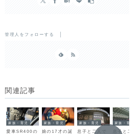
管理人をフォローする
関連記事
家族・育児
家族・育児
家族・育児
家族・育
愛車SR400の
娘の17才の誕
息子と二人で
息子と二