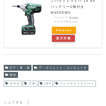
ンパクトドライバ 14.4V
バッテリー2個付き
M695DWX
created by
Rinker
マキタ(Makita)
Amazon
楽天市場
DIY・家・庭
IT・ガジェット・コンピュータ
物欲
マキタ
工具
18V
インパクトドライバー
シェアする