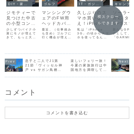
DIY・家・庭
ゴルフ
IT・ガジェット・コンピュータ
キャンプ・アウトドア
ジモティーで
マンシングウ
久しぶりのス
ソーラー
横スクロー
見つけた中古
ェアのFW用
マホ買い替
対応 タ
の小型コンテ
ヘッドカバー
え！iPhone
GPSス
ルできます
ナを購入しま
を購入しまし
15
ウォッチ
少しずつバイク小
最近、（仕事絡み
私は「iPhone
新たなGPS
した！
屋にモノが増えて
た♪
も含め）ゴルフに
Pro（512GB
3G」の頃からスマ
「GARM
チとして、
きて、もっと大き
行く機会が増えて
ホを使ってるんで
「GARMIN
ナチュラルチ
Instinct
なガレージが欲し
いるので、自然と
すが、昔は新機種
Instinct 2
タニウム）購
Dual
いなぁと考えてい
ゴルフ用品に対す
が発表される度に
Dual
たところ、ジモテ
る物欲が増してい
デザインが変わ
Power（Gr
入♪
Power
ィーというサイト
ます。１年ほど前
り、機能が増えて
e）」を購
♪
で格安の中古コン
にドライバーとユ
性能も上がり、ワ
した♪これ
テナを見つけたの
息子と二人でJ1第
ーティリティを買
楽しいフェリー旅！
クワクしながら発
2年前に購
で、思わず購入し
い替え、今年の初
売日を待ったもの
「GARMIN
21節「ヴィッセル神
今夏の家族旅行は中
てしまいました
めにはキャディバ
です。それが今で
Instinct D
戸 vs サガン鳥栖」
国地方を満喫してき
（＾＾；こちら
ッグを買い替えて
は、新機種が発表
Power Tac
を観てきました♪
ました♪
（↑）が購入したコ
まして、次はフェ
されても大した変
Editio...
ンテナです。（コ
アウェイウッドを
化はなく、心躍ら
ンテナというか、
買い替えようか
されることも...
貼...
な...
コメント
コメントを書き込む