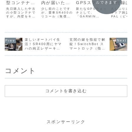
型コンテナの
内が届いたの
GPSスマート
別付録は
ルできます
内装を整えて
で近所のお店
ウォッチ
「GRIP
先日購入した中古
少し前のことです
新たなGPSウォッ
久しぶりに
バイクガレー
の小型コンテナで
で作業をお願
が、愛車SR400の
「GARMIN
チとして、
SWANY
トドア雑誌「
すが、内壁をキレ
リコール（無償修
「GARMIN
PAL（ビー
ジにしまし
いしました
Instinct 2X
ール焚き
イにしたり、床を
理）の案内が届い
Instinct 2X
ル）」の紹
た！
Dual
Black
補修してOSB合板
ていました。なん
Dual
す。現在発
を貼ったりして、
でも、『フレーム
Power（Graphit
BE-PAL（
Power」購入
Edition
カブのレストア用
に貼ってある騒音
e）」を購入しま
ル）2023年
♪
の作業場（バイク
ラベルの数値に誤
した♪これまでは、
号は、大特
ガレージ）として
楽しいオートバイ生
りがあるので、ラ
玄関の鍵を指紋で解
2年前に購入した
「ストーブ
使えるようにしま
ベルを貼り替える
「GARMIN
タン徹底研
活！SR400用にヤマ
錠！SwitchBot ス
した。作業中の写
必要がある』との
Instinct Dual
いうことで
ハの純正レザーキー
マートロック（指紋
真はあまり撮って
ことで、性能や安
Power Tactical
に興味深い
ホルダーを購入♪
認証パッド）を導入
いなかったので、
全性に影響がある
Editio...
すし、特別
しました♪
もし興味のある方
修理でもないです
して「GRI
はYouTub...
し、しばらく...
SWANY ..
コメント
コメントを書き込む
スポンサーリンク