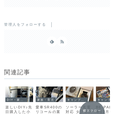
管理人をフォローする
関連記事
DIY・家・庭
家族・育児
キャンプ・アウトドア
キャンプ・アウトドア
楽しいDIY♪先
愛車SR400の
ソーラー充電
BE-PAL
横スクロー
日購入した小
リコールの案
対応 タフネス
年12月