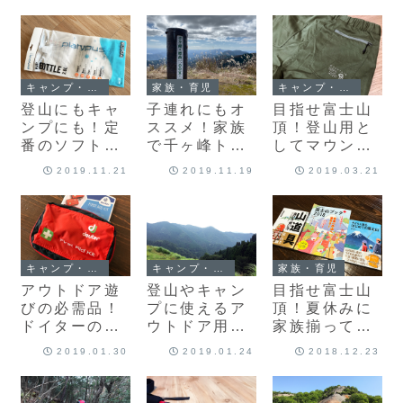
ング（氷ノ越
「ProTrek
に「モンベル
コース）を楽
PRW-6600Y-
ジオライン ア
しんできまし
1A9JF」を購
ンダーウェア
た♪
入♪
中厚手」を購
入♪
キャンプ・アウトドア
家族・育児
キャンプ・アウトドア
登山にもキャ
子連れにもオ
目指せ富士山
ンプにも！定
ススメ！家族
頂！登山用と
番のソフトボ
で千ヶ峰トレ
してマウンテ
トル
ッキング（三
ンハードウェ
2019.11.21
2019.11.19
2019.03.21
「Platypus（
谷コース）を
ア「インディ
プラティパ
楽しんできま
アンリッジパ
ス）2L」を購
した♪
ンツV.3」を
入♪
購入♪
キャンプ・アウトドア
キャンプ・アウトドア
家族・育児
アウトドア遊
登山やキャン
目指せ富士山
びの必需品！
プに使えるア
頂！夏休みに
ドイターの専
ウトドア用ウ
家族揃って富
用ポーチでフ
ォッチの購入
士山に行こう
2019.01.30
2019.01.24
2018.12.23
ァーストエイ
を検討中♪
と思ってます♪
ドキットを作
りました♪