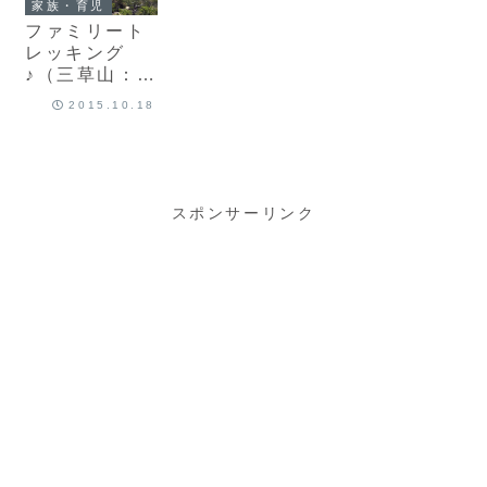
家族・育児
ファミリート
レッキング
♪（三草山：三
草コース〜三
2015.10.18
草古道コー
ス）
スポンサーリンク