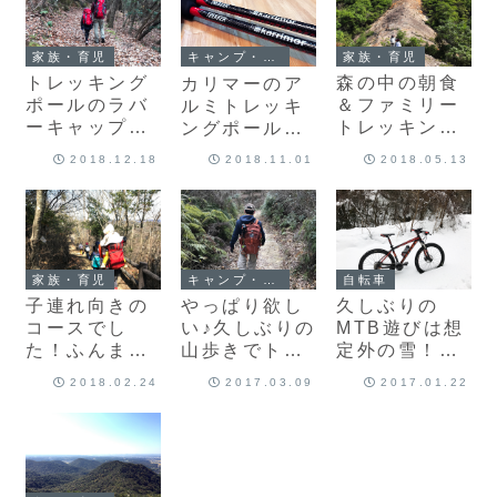
家族・育児
家族・育児
キャンプ・アウトドア
トレッキング
森の中の朝食
カリマーのア
ポールのラバ
＆ファミリー
ルミトレッキ
ーキャップを
トレッキン
ングポール購
紛失したので
グ！家族揃っ
入！これでさ
2018.12.18
2018.11.01
2018.05.13
汎用品を購
て紅山（小野
らに山歩きを
入！
アルプス）に
楽しめます♪
登りました♪
家族・育児
キャンプ・アウトドア
自転車
子連れ向きの
やっぱり欲し
久しぶりの
コースでし
い♪久しぶりの
MTB遊びは想
た！ふんまる
山歩きでトレ
定外の雪！冬
ファミリート
ッキングポー
山ランチポタ
2018.02.24
2017.03.09
2017.01.22
レッキング
ルの重要性を
リング♪
♪（藤ノ木山自
実感！
然公園）