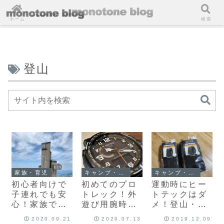
ホーム
検索
登山
家族・育児
キャンプ・アウトドア
キャンプ・アウトドア
初心者向けで
初めてのプロ
運動時にヒー
子連れでも安
トレック！外
トテックはダ
心！家族で氷
遊び用腕時計
メ！登山・ト
ノ山トレッキ
として
レッキング用
2020.09.21
2020.07.13
2019.12.09